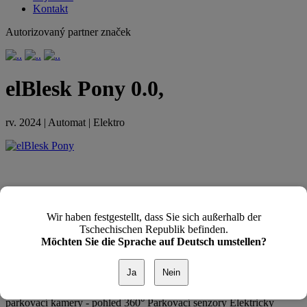
Kontakt
Autorizovaný partner značek
elBlesk Pony 0.0,
rv. 2024 | Automat | Elektro
Wir haben festgestellt, dass Sie sich außerhalb der
Tschechischen Republik befinden.
Popis k vozidlu
Möchten Sie die Sprache auf Deutsch umstellen?
Leasing možný Spotřebitelský úvěr možný ELBLESK Pony 2
Ja
Nein
místné verze r.v. 2024 0 KM Elektro aut. převodovka 25 KW
Dojezd až 170 km Rychlost 100 KM/h spotřeba 100 KM/h 4
parkovací kamery - pohled 360° Parkovací senzory Elektricky