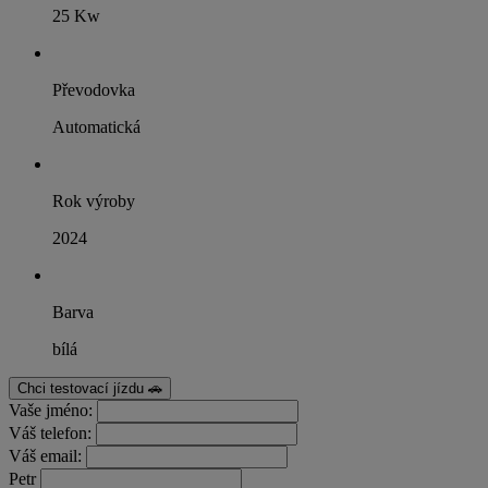
25 Kw
Převodovka
Automatická
Rok výroby
2024
Barva
bílá
Chci testovací jízdu 🚗
Vaše jméno:
Váš telefon:
Váš email:
Petr