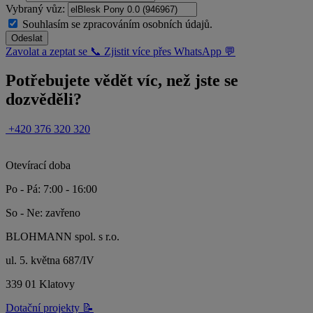
Vybraný vůz:
Souhlasím se zpracováním osobních údajů.
Odeslat
Zavolat a zeptat se 📞
Zjistit více přes WhatsApp 💬
Potřebujete vědět víc, než jste se
dozvěděli?
+420 376 320 320
Otevírací doba
Po - Pá: 7:00 - 16:00
So - Ne: zavřeno
BLOHMANN spol. s r.o.
ul. 5. května 687/IV
339 01 Klatovy
Dotační projekty 📝