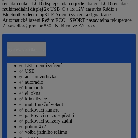
ovládaná okna LCD displej s údaji o jízdě i baterii LCD ovládací
multimediální displej 2x USB-C a 1x 12V zásuvka Rádio s
Bluetooth video a mp3 LED denní svícení a signalizace
Automatické řazení Režim ECO - SPORT nastavitelná rekuperace
Zavazadlový prostor 850 l Nabíjení ze Zásuvky
↓
Výbava vozidla
✅ LED denní svícení
✅ USB
✅ aut. převodovka
✅ autorádio
✅ bluetooth
✅ el. okna
✅ klimatizace
✅ multifunkční volant
✅ parkovací kamera
✅ parkovací senzory přední
✅ parkovací senzory zadní
✅ pohon 4x2
✅ volba jízdního režimu
✅ záruka