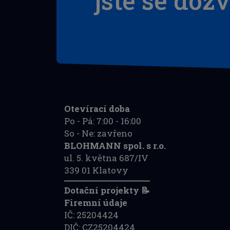
jste se doz
Otevírací doba
Po - Pá: 7:00 - 16:00
So - Ne: zavřeno
BLOHMANN spol. s r.o.
ul. 5. května 687/IV
339 01 Klatovy
Dotační projekty 📝
Firemní údaje
IČ: 25204424
DIČ: CZ25204424