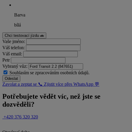
Barva
bílá
Chci testovací jízdu 🚗
Vaše jméno:
Váš telefon:
Váš email:
Petr
Vybraný vůz:
Souhlasím se zpracováním osobních údajů.
Odeslat
Zavolat a zeptat se 📞
Zjistit více přes WhatsApp 💬
Potřebujete vědět víc, než jste se
dozvěděli?
+420 376 320 320