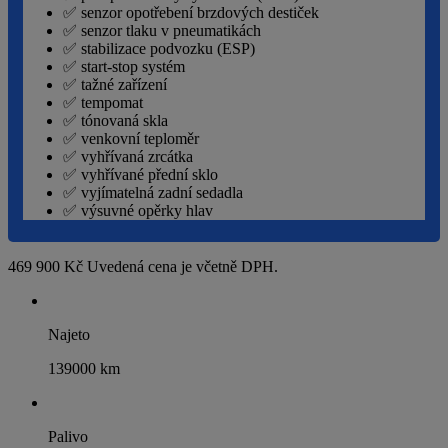
✅ senzor opotřebení brzdových destiček
✅ senzor tlaku v pneumatikách
✅ stabilizace podvozku (ESP)
✅ start-stop systém
✅ tažné zařízení
✅ tempomat
✅ tónovaná skla
✅ venkovní teploměr
✅ vyhřívaná zrcátka
✅ vyhřívané přední sklo
✅ vyjímatelná zadní sedadla
✅ výsuvné opěrky hlav
469 900 Kč
Uvedená cena je včetně DPH.
Najeto
139000 km
Palivo