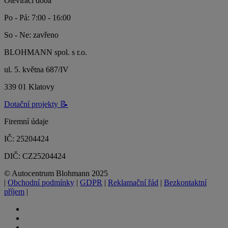
Otevírací doba
Po - Pá: 7:00 - 16:00
So - Ne: zavřeno
BLOHMANN spol. s r.o.
ul. 5. května 687/IV
339 01 Klatovy
Dotační projekty 📝
Firemní údaje
IČ: 25204424
DIČ: CZ25204424
© Autocentrum Blohmann 2025
|
Obchodní podmínky
|
GDPR
|
Reklamační řád
|
Bezkontaktní
příjem
|