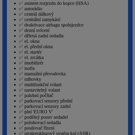
✅ asistent rozjezdu do kopce (HSA)
✅ autorádio
✅ centrál dálkový
✅ centrální zamykání
✅ deaktivace airbagu spolujezdce
✅ denní svícení
✅ dělená zadní sedadla
✅ el. okna
✅ el. přední okna
✅ el. startér
✅ el. zrcátka
✅ imobilizér
✅ isofix
✅ manuální převodovka
✅ mlhovky
✅ multifunkční volant
✅ nastavitelný volant
✅ palubní počítač
✅ parkovací senzory přední
✅ parkovací senzory zadní
✅ plní 'EURO V'
✅ podélný posuv sedadel
✅ polohovací sedadla
✅ posilovač řízení
✅ protiprokluzový systém kol (ASR)