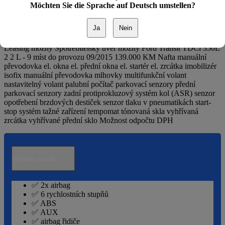
Möchten Sie die Sprache auf Deutsch umstellen?
Popis k vozidlu
Ja
Nein
Leasing možný Spotřebitelský úvěr možný Ford Transit TDCi 350L
2 2 L - 9 míst do provozu 09/2015 139.000 KM Nafta manuální
převodovka el. okna el. přední okna el. startér el. zrcátka imobilizér
isofix manuální převodovka mlhovky multifunkční volant
nastavitelný volant palubní počítač parkovací senzory přední
parkovací senzory zadní protiprokluzový systém kol (ASR) senzor
opotřebení brzdových destiček senzor tlaku v pneumatikách start-
stop systém tažné zařízení tempomat tónovaná skla vyhřívaná
zrcátka vyhřívané přední sklo Možnost odpočtu DPH
↓
Výbava vozidla
✅ 2x airbag
✅ 6 rychlostních stupňů
✅ ABS
✅ AUX
✅ airbag řidiče